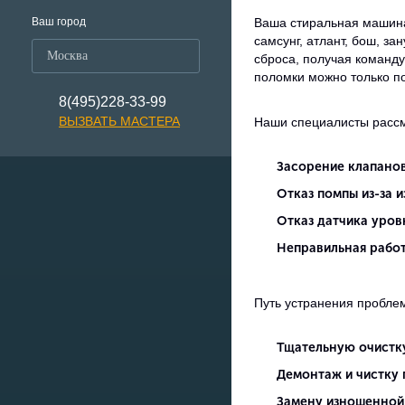
Ваш город
Ваша стиральная машина 
самсунг, атлант, бош, з
Москва
сброса, получая команду
поломки можно только по
8(495)228-33-99
ВЫЗВАТЬ МАСТЕРА
Наши специалисты рассм
Засорение клапанов
Отказ помпы из-за и
Отказ датчика уров
Неправильная работ
Путь устранения проблем
Тщательную очистку
Демонтаж и чистку 
Замену изношенной