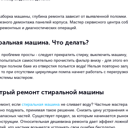
азборка машины, глубина ремонта зависит от выявленной поломки. 
ьезного демонтажа панелей корпуса. Мастер сервисного центра с
 ремонтных и диагностических операций.
ральная машина. Что делать?
 проблеме просты - следует прекратить стирку, выключить машину, 
попытаться самостоятельно прочистить фильтр внизу - для этого е
о при полном баке из отверстия польется вода! Нельзя повторно за
, то при отсутствии циркуляции помпа начнет работать с перегрузко
системы мастером.
трый ремонт стиральной машины
монт, если
стиральная машина
не сливает воду? Частные мастера 
но подумать, принимая такое решение. Снизить цену устранения 
апасных частей. Существует предел, за которым начинается рынок
нструкции. Относительная дешевизна ремонта дает эффект ложной
тий, что частник возьмется устранять свои ошибки бесплатно.