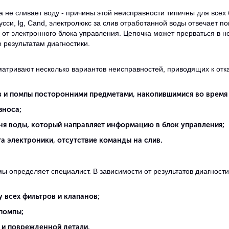
не сливает воду - причины этой неисправности типичны для всех 
анусси, lg, Cand, электролюкс за слив отработанной воды отвечает
 от электронного блока управления. Цепочка может прерваться в н
 результатам диагностики.
атривают несколько вариантов неисправностей, приводящих к отка
 и помпы посторонними предметами, накопившимися во время 
зноса;
ня воды, который направляет информацию в блок управления;
а электроники, отсутствие команды на слив.
ы определяет специалист. В зависимости от результатов диагност
 всех фильтров и клапанов;
помпы;
 и поврежденной детали.